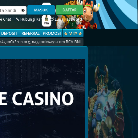
MASUK
e Chat |
Hubungi Kami |
Lupa Password?
DEPOSIT
REFERRAL
PROMOSI
gap0k3ron.org, nagapokways.com BCA BNI BRI BSI CIMB DANAMON E-WALLET 