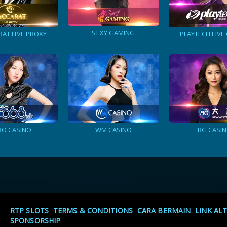
SEXY GAMING
AT LIVE PROXY
PLAYTECH LIVE
BO CASINO
WM CASINO
BG CASI
RTP SLOTS
TERMS & CONDITIONS
CARA BERMAIN
LINK AL
SPONSORSHIP