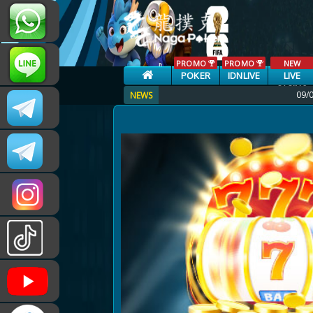
+681231131996
PROMO
PROMO
NEW
nagapoker_official
POKER
IDNLIVE
LIVE
CASINO
09/08/2026
KINI 
NEWS
CSNAGAPOKER
Nagapokercs
n4gapkr_ofc
@nagapokeroffical
NAGAPOKEROFFICIAL