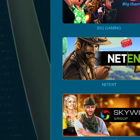
BIG GAMING
NETENT