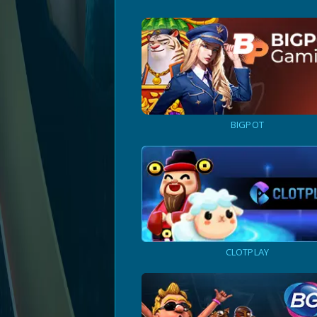
BIGPOT
CLOTPLAY