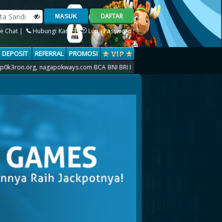
MASUK
e Chat |
Hubungi Kami |
Lupa Password?
DEPOSIT
REFERRAL
PROMOSI
org, nagapokways.com BCA BNI BRI BSI CIMB DANAMON E-WALLET JAGO JENIU