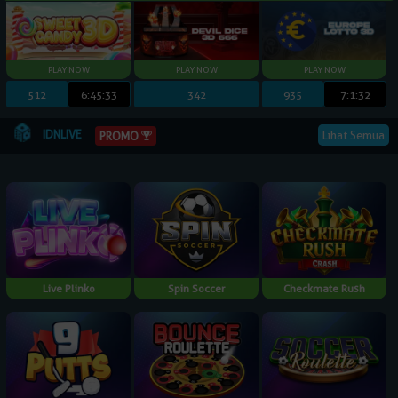
512
6:45:32
342
935
7:1:31
IDNLIVE
Lihat Semua
PROMO
Live Plinko
Spin Soccer
Checkmate Rush