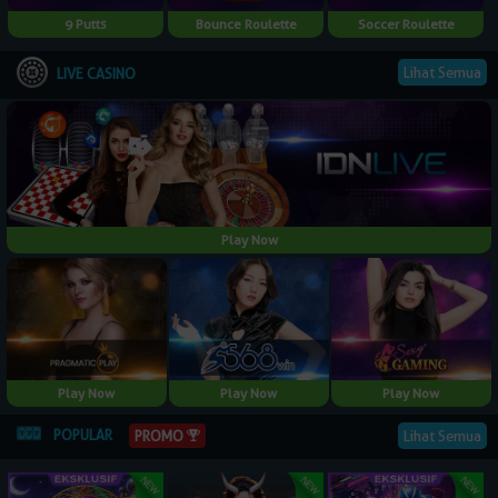
9 Putts
Bounce Roulette
Soccer Roulette
Lihat Semua
LIVE CASINO
Play Now
Play Now
Play Now
Play Now
POPULAR
Lihat Semua
PROMO