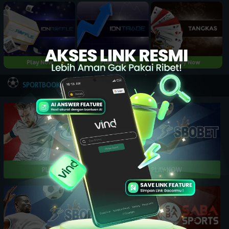
Play Now
Play Now
Play Now
NEW
SPORTBOOK