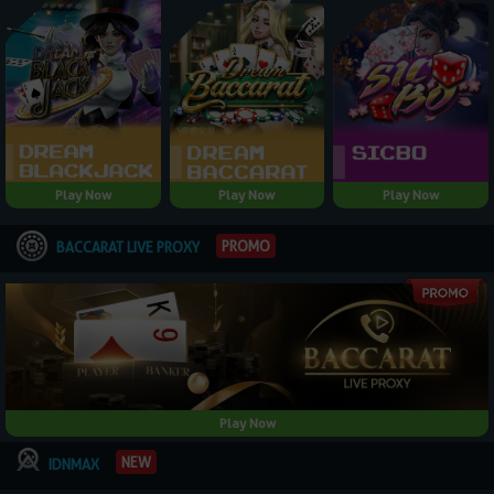
Play Now
Play Now
Play Now
PROMO
BACCARAT LIVE PROXY
Play Now
NEW
IDNMAX