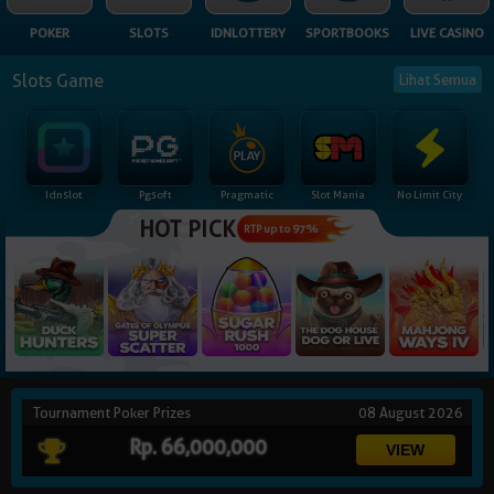
NEW
POKER
SLOTS
IDNLOTTERY
SPORTBOOKS
LIVE CASINO
TANGKAS
RTP
Slots Game
Lihat Semua
DEPOSIT
WITHDRAW
Idnslot
Pgsoft
Pragmatic
Slot Mania
No Limit City
PROMOSI
HOT PICK
RTP up to 97%
DOWNLOAD
REFERRAL
JACKPOT
Tournament Poker Prizes
08 August 2026
VIP MEMBER
Rp. 66,000,000
HUBUNGI KAMI