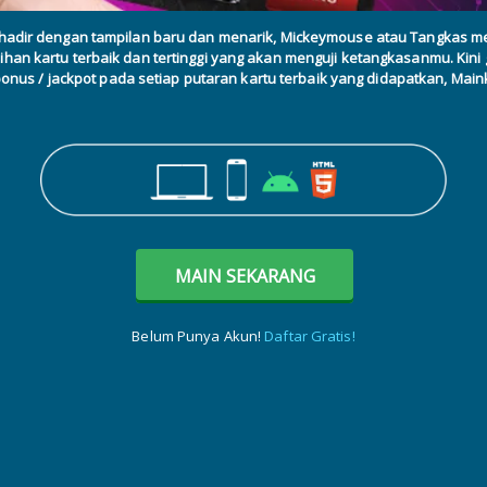
adir dengan tampilan baru dan menarik, Mickeymouse atau Tangkas me
ihan kartu terbaik dan tertinggi yang akan menguji ketangkasanmu. Kin
nus / jackpot pada setiap putaran kartu terbaik yang didapatkan, Mai
MAIN SEKARANG
Belum Punya Akun!
Daftar Gratis!