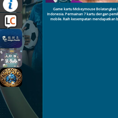
INFONAGAPOKER
Game kartu Mickeymouse Bolatangkas h
Indonesia. Permainan 7 kartu dengan pemil
mobile. Raih kesempatan mendapatkan bo
LIVE
CHAT