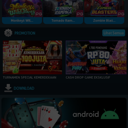
Monkeys Wil...
Tornado Ram...
Zombie Blas...
Lihat Semua
PROMOTION
TURNAMEN SPECIAL KEMERDEKAAN
CASH DROP GAME EKSKLUSIF
DOWNLOAD