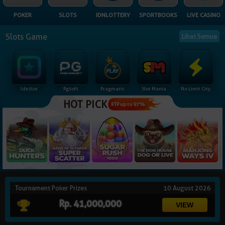
NEW
POKER
SLOTS
IDNLOTTERY
SPORTBOOKS
LIVE CASINO
TANGKAS
RTP
Slots Game
Lihat Semua
DEPOSIT
WITHDRAW
Idnslot
Pgsoft
Pragmatic
Slot Mania
No Limit City
PROMOSI
HOT PICK
RTP up to 97%
DOWNLOAD
REFERRAL
JACKPOT
Tournament Poker Prizes
10 August 2026
VIP MEMBER
Rp. 41,000,000
HUBUNGI KAMI