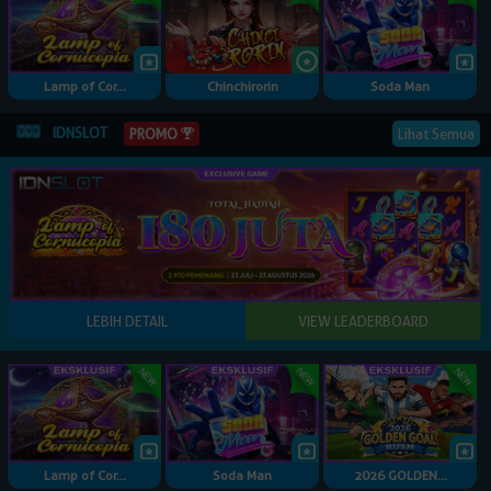
Lamp of Cor...
Chinchirorin
Soda Man
IDNSLOT
Lihat Semua
PROMO
Lamp of Cor...
Soda Man
2026 GOLDEN...