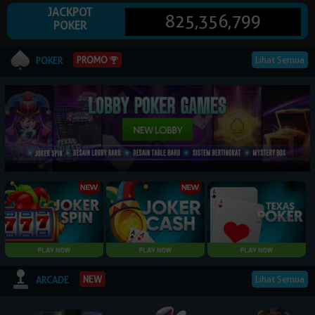
JACKPOT
825,356,799
POKER
© 2026 NagaPoker. All Rights Reserved | 18+
Lihat Semua
PROMO
POKER
Lihat Semua
NEW
ARCADE