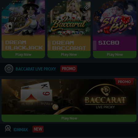
Play Now
Play Now
Play Now
PROMO
BACCARAT LIVE PROXY
Play Now
NEW
IDNMAX