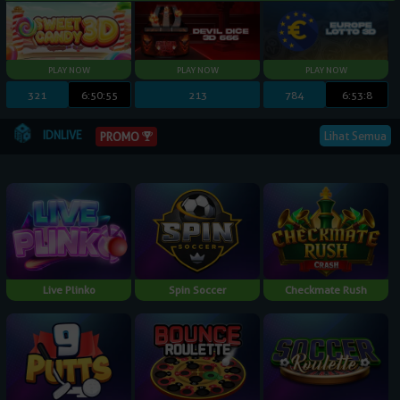
321
6:50:54
213
784
6:53:7
IDNLIVE
Lihat Semua
PROMO
Live Plinko
Spin Soccer
Checkmate Rush